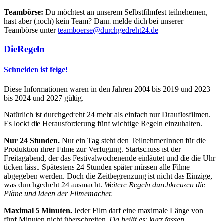
Teambörse:
Du möchtest an unserem Selbstfilmfest teilnehemen,
hast aber (noch) kein Team? Dann melde dich bei unserer
Teambörse unter
teamboerse@durchgedreht24.de
Die
Regeln
Schneiden ist feige!
Diese Informationen waren in den Jahren 2004 bis 2019 und 2023
bis 2024 und 2027 gültig.
Natürlich ist durchgedreht 24 mehr als einfach nur Drauflosfilmen.
Es lockt die Herausforderung fünf wichtige Regeln einzuhalten.
Nur 24 Stunden.
Nur ein Tag steht den TeilnehmerInnen für die
Produktion ihrer Filme zur Verfügung. Startschuss ist der
Freitagabend, der das Festivalwochenende einläutet und die die Uhr
ticken lässt. Spätestens 24 Stunden später müssen alle Filme
abgegeben werden. Doch die Zeitbegrenzung ist nicht das Einzige,
was durchgedreht 24 ausmacht.
Weitere Regeln durchkreuzen die
Pläne und Ideen der Filmemacher.
Maximal 5 Minuten.
Jeder Film darf eine maximale Länge von
fünf Minuten nicht überschreiten.
Da heißt es: kurz fassen.