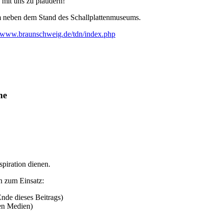
mit uns zu plaudern!
m neben dem Stand des Schallplattenmuseums.
//www.braunschweig.de/tdn/index.php
me
spiration dienen.
n zum Einsatz:
Ende dieses Beitrags)
len Medien)