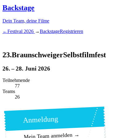
Backstage
Dein Team, deine Filme
←
Festival
2026
→
Backstage
Registrieren
23.
Braunschweiger
Selbstfilmfest
26. – 28. Juni 2026
Teilnehmende
7
7
Teams
2
6
Anmeldung
Mein Team anmelden →