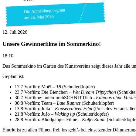
Die Anmeldung beginnt
am 26. Mai 2026
12. Juli 2026
Unsere Gewinnerfilme im Sommerkino!
18:10
Das Sommerkino im Garten des Kunstvereins zeigt dieses Jahr alle 
Geplant ist:
17.7 Vorfilm: Moël –
18
(Schulterklopfer)
23.7 Vorfilm: Die Bienchen –
Wet Dream Triptychon
(Schuklte
30.7 Vorfilme: unterdurchSCHNITTlich -
Famous ohne Vorken
06.8 Vorfilm: Team –
Late Runne
r (Schulterklopfer)
13.8 Vorfilm: Jutta –
Konservativer Film
(Preis des Veranstalter
21.8 Vorfilm: JuJo –
Waking up
(Schulterklopfer)
28.8 Vorfilm: Blindgänger Filme –
KofferRaum
(Schulterklopfe
Eintritt ist zu allen Filmen frei, los geht’s bei einsetzender Dämmerun