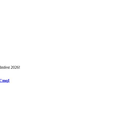
ilmfest 2026!
9CmqI