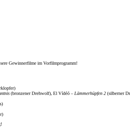
unsere Gewinnerfilme im Vorfilmprogramm!
rklopfer)
ntnis
(bronzener Drehwolf), El Vídéó –
Lämmerhüpfen 2
(silberner D
s)
r)
g!