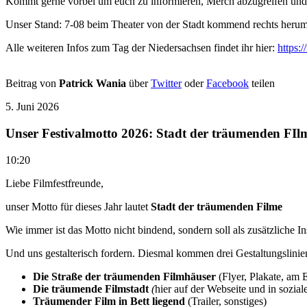
Kommt gerne vorbei um euch zu informieren, Merch abzugreifen und 
Unser Stand: 7-08 beim Theater von der Stadt kommend rechts heru
Alle weiteren Infos zum Tag der Niedersachsen findet ihr hier:
https:
Beitrag von
Patrick Wania
über
Twitter
oder
Facebook
teilen
5. Juni 2026
Unser Festivalmotto 2026: Stadt der träumenden FIl
10:20
Liebe Filmfestfreunde,
unser Motto für dieses Jahr lautet
Stadt der träumenden Filme
Wie immer ist das Motto nicht bindend, sondern soll als zusätzliche In
Und uns gestalterisch fordern. Diesmal kommen drei Gestaltungslinie
Die Straße der träumenden Filmhäuser
(Flyer, Plakate, am 
Die träumende Filmstadt
(
hier auf der Webseite und in sozia
Träumender Film in Bett liegend
(Trailer, sonstiges)