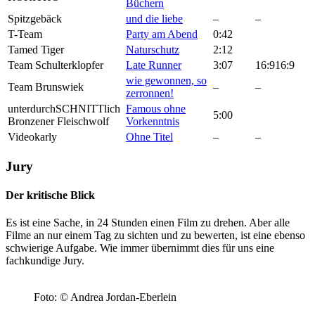
Büchern
Spitzgebäck
und die liebe
–
–
T-Team
Party am Abend
0:42
Tamed Tiger
Naturschutz
2:12
Team
Schulterklopfer
Late Runner
3:07
16:916:9
wie gewonnen, so
Team Brunswiek
–
–
zerronnen!
unterdurchSCHNITTlich
Famous ohne
5:00
Bronzener Fleischwolf
Vorkenntnis
Videokarly
Ohne Titel
–
–
Jury
Der kritische Blick
Es ist eine Sache, in 24 Stunden einen Film zu drehen. Aber alle
Filme an nur einem Tag zu sichten und zu bewerten, ist eine ebenso
schwierige Aufgabe. Wie immer übernimmt dies für uns eine
fachkundige Jury.
Foto: © Andrea Jordan-Eberlein