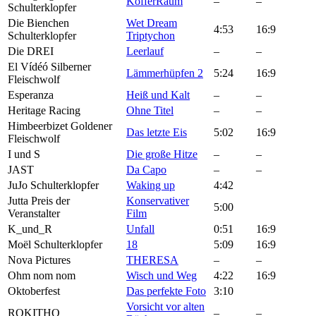
KofferRaum
–
–
Schulterklopfer
Die Bienchen
Wet Dream
4:53
16:9
Schulterklopfer
Triptychon
Die DREI
Leerlauf
–
–
El Vídéó
Silberner
Lämmerhüpfen 2
5:24
16:9
Fleischwolf
Esperanza
Heiß und Kalt
–
–
Heritage Racing
Ohne Titel
–
–
Himbeerbizet
Goldener
Das letzte Eis
5:02
16:9
Fleischwolf
I und S
Die große Hitze
–
–
JAST
Da Capo
–
–
JuJo
Schulterklopfer
Waking up
4:42
Jutta
Preis der
Konservativer
5:00
Veranstalter
Film
K_und_R
Unfall
0:51
16:9
Moël
Schulterklopfer
18
5:09
16:9
Nova Pictures
THERESA
–
–
Ohm nom nom
Wisch und Weg
4:22
16:9
Oktoberfest
Das perfekte Foto
3:10
Vorsicht vor alten
ROKITHO
–
–