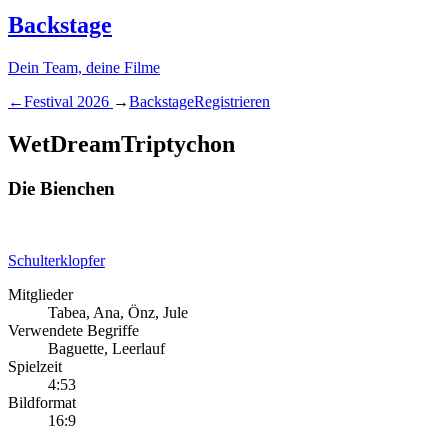
Backstage
Dein Team, deine Filme
←
Festival
2026
→
Backstage
Registrieren
Wet
Dream
Triptychon
Die Bienchen
Schulterklopfer
Mitglieder
Tabea, Ana, Önz, Jule
Verwendete Begriffe
Baguette, Leerlauf
Spielzeit
4:53
Bildformat
16:9